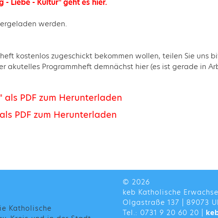
 - Liebe - Kultur" geht es hier.
ntergeladen werden.
eft kostenlos zugeschickt bekommen wollen, teilen Sie uns b
r akutelles Programmheft demnächst hier (es ist gerade in Arb
n" als PDF zum Herunterladen
" als PDF zum Herunterladen
© 2026
keb Katholische Erwachs
Olgastraße 137 | 89073 U
ie Katholische
Tel.: 0731 9 20 60 20 |
ke