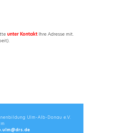
itte
unter Kontakt
Ihre Adresse mit.
eit).
enenbildung Ulm-Alb-Donau e.V.
lm
b.ulm@drs.de